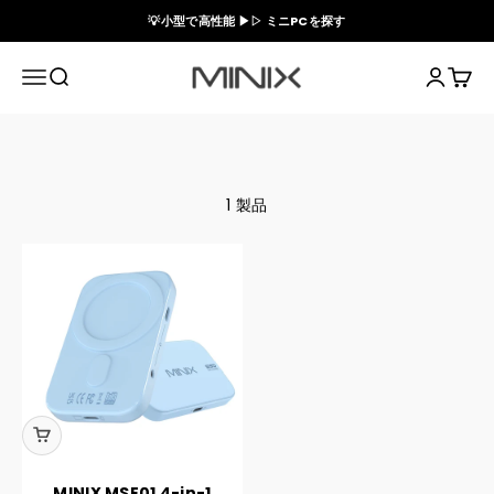
コンテンツへスキップ
💡小型で高性能 ▶▷ ミニPCを探す
Minix Official Store
メニュー
検索
ログイン
カート
1 製品
MINIX MSE01 4-in-1