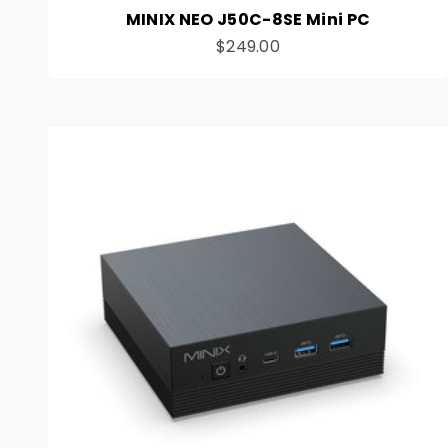
MINIX NEO J50C-8SE Mini PC
Preço de venda
$249.00