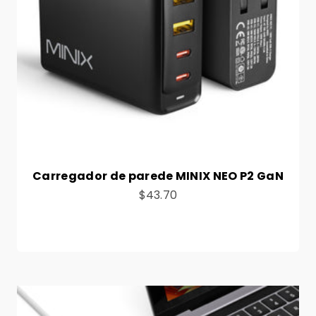
Carregador de parede MINIX NEO P2 GaN
Preço de venda
$43.70