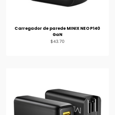
Carregador de parede MINIX NEO P140
GaN
Preço de venda
$43.70