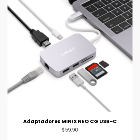
Adaptadores MINIX NEO CG USB-C
Preço de venda
$59.90