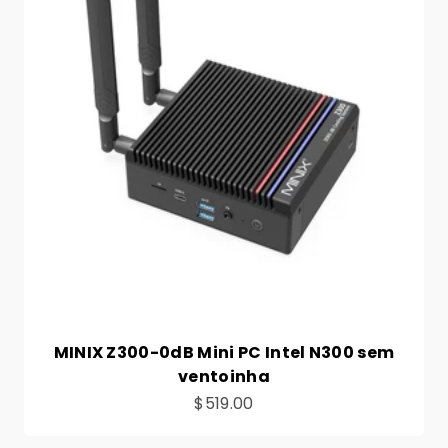
MINIX Z300-0dB Mini PC Intel N300 sem
ventoinha
Preço de venda
$519.00