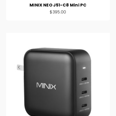
MINIX NEO J51-C8 Mini PC
Preço de venda
$395.00