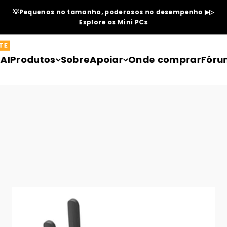
💡Pequenos no tamanho, poderosos no desempenho ▶▷
Explore os Mini PCs
TE
AI
Produtos
Sobre
Apoiar
Onde comprar
Fóru