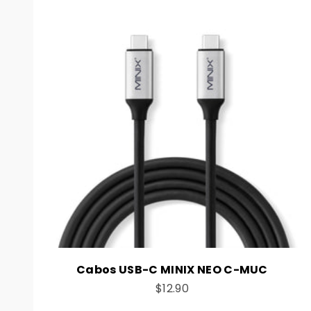
Cabos USB-C MINIX NEO C-MUC
Preço de venda
$12.90