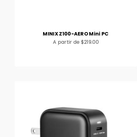
MINIX Z100-AERO Mini PC
Preço de venda
A partir de
$219.00