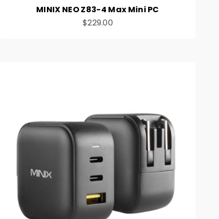
MINIX NEO Z83-4 Max Mini PC
Preço de venda
$229.00