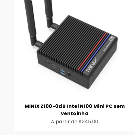
MINIX Z100-0dB Intel N100 Mini PC sem
ventoinha
Preço de venda
A partir de
$345.00