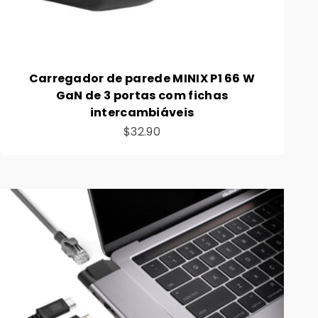
Carregador de parede MINIX P1 66 W
GaN de 3 portas com fichas
intercambiáveis
Preço de venda
$32.90