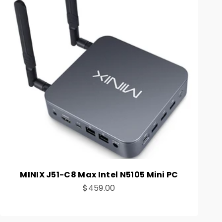
MINIX J51-C8 Max Intel N5105 Mini PC
Preço de venda
$459.00