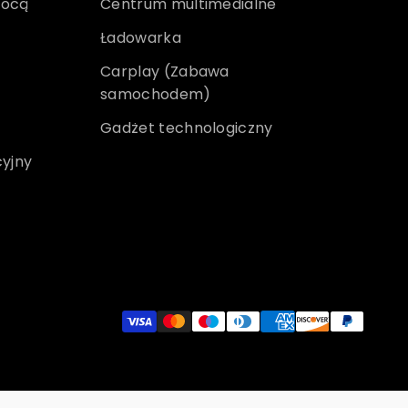
mocą
Centrum multimedialne
Ładowarka
Carplay (Zabawa
samochodem)
Gadżet technologiczny
yjny