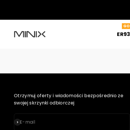
Przejdź do treści
GO
Minix Official Store
ER93
Otrzymuj oferty i wiadomości bezpośrednio ze
swojej skrzynki odbiorczej
Subskrybuj
E-mail