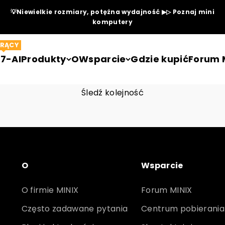
💡Niewielkie rozmiary, potężna wydajność ▶▷ Poznaj mini
komputery
RĄCY
7-AI
Produkty
O
Wsparcie
Gdzie kupić
Forum 
Śledź kolejność
O
Wsparcie
O firmie MINIX
Forum MINIX
Często zadawane pytania
Centrum pobierania