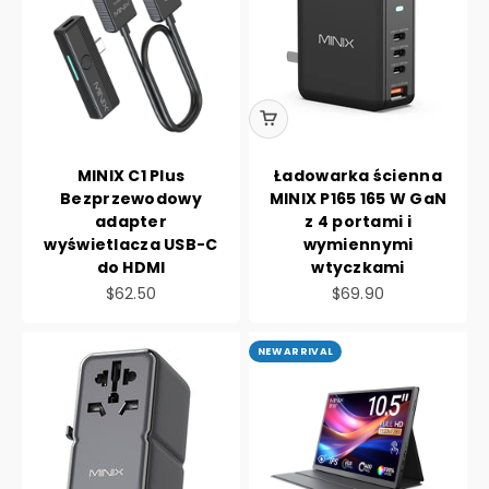
MINIX C1 Plus
Ładowarka ścienna
Bezprzewodowy
MINIX P165 165 W GaN
adapter
z 4 portami i
wyświetlacza USB-C
wymiennymi
do HDMI
wtyczkami
Cena promocyjna
Cena promocyjna
$62.50
$69.90
NEW ARRIVAL