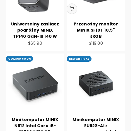
Uniwersalny zasilacz
Przenośny monitor
podróżny MINIX
MINIX SF10T 10,5"
TP140 GaN-III 140 W
sRGB
Cena promocyjna
Cena promocyjna
$65.90
$119.00
COMING SOON
NEW ARRIVAL
Minikomputer MINIX
Minikomputer MINIX
N512 Intel Core i5-
EU928-AI z