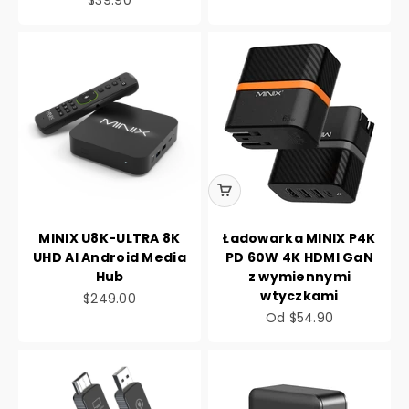
MINIX U8K-ULTRA 8K
Ładowarka MINIX P4K
UHD Al Android Media
PD 60W 4K HDMI GaN
Hub
z wymiennymi
wtyczkami
Cena promocyjna
$249.00
Cena promocyjna
Od
$54.90