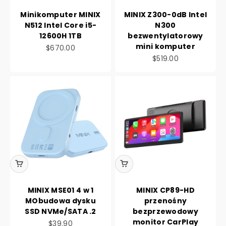
Minikomputer MINIX
MINIX Z300-0dB Intel
N512 Intel Core i5-
N300
12600H 1TB
bezwentylatorowy
mini komputer
Cena promocyjna
$670.00
Cena promocyjna
$519.00
MINIX MSE01 4 w 1
MINIX CP89-HD
MObudowa dysku
przenośny
SSD NVMe/SATA .2
bezprzewodowy
monitor CarPlay
Cena promocyjna
$39.90