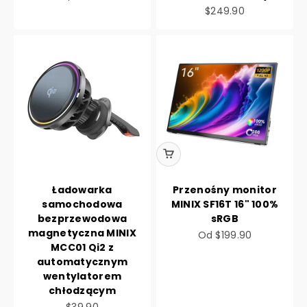
Cena promocyjna
$249.90
Ładowarka
Przenośny monitor
samochodowa
MINIX SF16T 16" 100%
bezprzewodowa
sRGB
magnetyczna MINIX
Cena promocyjna
Od
$199.90
MCC01 Qi2 z
automatycznym
wentylatorem
chłodzącym
Cena promocyjna
$39.90