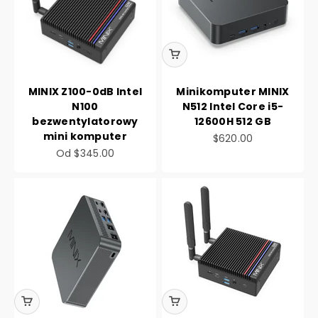
MINIX Z100-0dB Intel
Minikomputer MINIX
N100
N512 Intel Core i5-
bezwentylatorowy
12600H 512 GB
mini komputer
Cena promocyjna
$620.00
Cena promocyjna
Od
$345.00