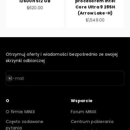
12600H 512 GB
procesorem Intel
Core Ultra 9 285H
Cena promocyjna
$620.00
(Arrow Lake-H)
Cena promocyjna
$1,549.00
Otrzymuj oferty i wiadomości bezpośrednio ze swojej
skrzynki odbiorczej
Subskrybuj
E-mail
O
Wsparcie
O firmie MINIX
Forum MINIX
Często zadawane
Centrum pobierania
pytania