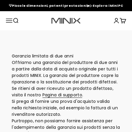
Vai al contenuto
💡Piccole dimensioni, potenti prestazioni ▶▷ Esplora i Mini PC
Minix Official Store
Menù
Cerca
Accedi
Carrel
Politica di garanzia
Garanzia limitata di due anni
Offriamo una garanzia del produttore di due anni
a partire dalla data di acquisto originale per tutti i
prodotti MINIX. La garanzia del produttore copre la
riparazione o la sostituzione dei prodotti difettosi.
Se ritieni di aver ricevuto un prodotto difettoso,
visita il nostro
Pagina di supporto
.
Si prega di fornire una prova d'acquisto valida
nella richiesta iniziale, ad esempio la fattura di un
rivenditore autorizzato.
Purtroppo, non possiamo fornire assistenza per
l'adempimento della garanzia sui prodotti senza la