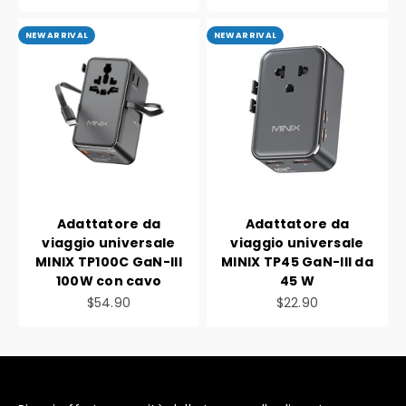
NEW ARRIVAL
NEW ARRIVAL
Adattatore da
Adattatore da
viaggio universale
viaggio universale
MINIX TP100C GaN-III
MINIX TP45 GaN-III da
100W con cavo
45 W
Prezzo scontato
Prezzo scontato
$54.90
$22.90