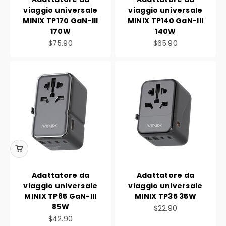
viaggio universale
viaggio universale
MINIX TP170 GaN-III
MINIX TP140 GaN-III
170W
140W
Prezzo scontato
Prezzo scontato
$75.90
$65.90
Adattatore da
Adattatore da
viaggio universale
viaggio universale
MINIX TP85 GaN-III
MINIX TP35 35W
85W
Prezzo scontato
$22.90
Prezzo scontato
$42.90