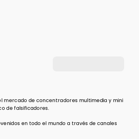
 Electronic
ELECTRONES
Alemania)
(Polonia)
 del mercado de concentradores multimedia y mini
 de falsificadores.
evenidos en todo el mundo a través de canales