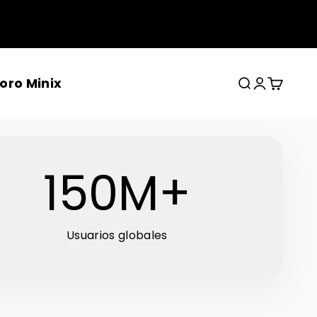
s
oro Minix
Buscar
Iniciar sesi
Carrito
150
M+
Usuarios globales