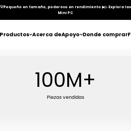
💡Pequeño en tamaño, poderoso en rendimiento ▶▷ Explora la
Mini PC
Productos
Acerca de
Apoyo
Donde comprar
F
100
M+
Piezas vendidas