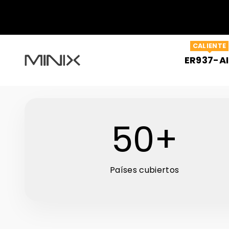
Ir al contenido
CALIENTE
Minix Official Store
ER937-AI
50
+
Países cubiertos