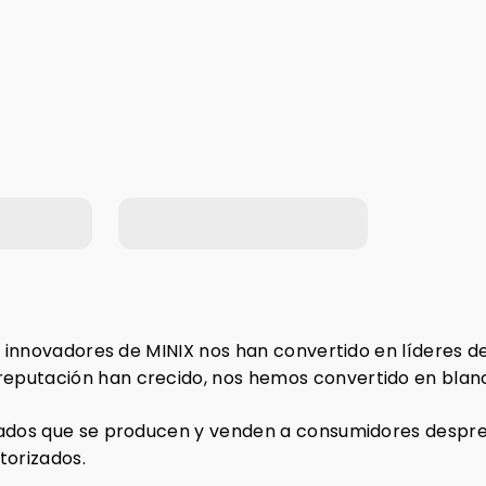
TIENDA DE
Conrad
lia)
MINIPC.EU
S.E. (
dad innovadores de MINIX nos han convertido en líderes
eputación han crecido, nos hemos convertido en blanco
icados que se producen y venden a consumidores despr
torizados.