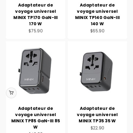
Adaptateur de
Adaptateur de
voyage universel
voyage universel
MINIX TP170 GaN-III
MINIX TP140 GaN-III
170 W
140 W
Prix de vente
Prix de vente
$75.90
$65.90
Adaptateur de
Adaptateur de
voyage universel
voyage universel
MINIX TP85 GaN-III 85
MINIX TP35 35 W
W
Prix de vente
$22.90