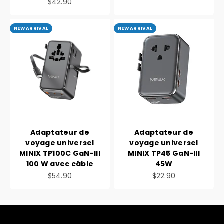
Prix de vente
$42.90
NEW ARRIVAL
NEW ARRIVAL
Adaptateur de
Adaptateur de
voyage universel
voyage universel
MINIX TP100C GaN-III
MINIX TP45 GaN-III
100 W avec câble
45W
Prix de vente
Prix de vente
$54.90
$22.90