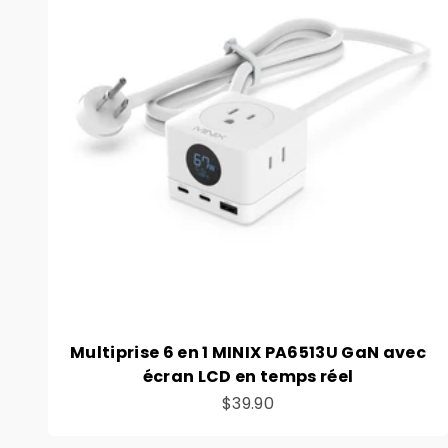
Multiprise 6 en 1 MINIX PA6513U GaN avec
écran LCD en temps réel
Prix de vente
$39.90