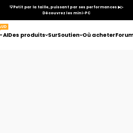
💡Petit par la taille, puissant par ses performances ▶▷
Découvrez les mini-PC
AUD
-AI
Des produits
Sur
Soutien
Où acheter
Forum