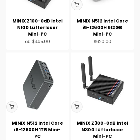
MINIX Z100-0dB Intel
MINIX N512 Intel Core
N100 Lüfterloser
i5-12600H 512GB
Mini-PC
Mini-PC
Angebot
Angebot
ab
$345.00
$620.00
MINIX N512 Intel Core
MINIX Z300-0dB Intel
i5-12600H 1TB Mini-
N300 Lüfterloser
PC
Mini-PC