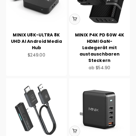
MINIX U8K-ULTRA 8K
MINIX P4K PD 60W 4K
UHD Al Android Media
HDMI GaN-
Hub
Ladegerät mit
austauschbaren
Angebot
$249.00
Steckern
Angebot
ab
$54.90