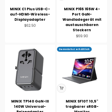
MINIX C1 Plus USB-C-
MINIX P165 165W 4-
auf-HDMI-Wireless-
Port GaN-
Displayadapter
Wandladegerät mit
austauschbaren
Angebot
$62.50
Steckern
Angebot
$69.90
Demnächst erhältlich
MINIX TP140 GaN-III
MINIX SF10T 10,5"
140W Universal-
tragbarer sRGB-
Reiseadapter
Monitor