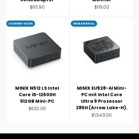
Angebot
Angebot
$65.90
$119.00
COMING SOON
NEW ARRIVAL
MINIX N512 LS Intel
MINIX EU928-AI Mini-
Core i5-12600H
PC mit Intel Core
512GB Mini-PC
Ultra 9 Prozessor
285H (Arrow Lake-H).
Angebot
$620.00
Angebot
$1,549.00