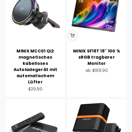
MINIX MCC01 Qi2
MINIX SF16T 16" 100 %
magnetisches
sRGB tragbarer
kabelloses
Monitor
Autoladegerät mit
Angebot
ab
$199.90
automatischem
Lüfter
Angebot
$39.90