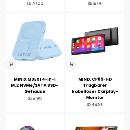
Angebot
Angebot
$670.00
$519.00
MINIX MSE01 4-in-1
MINIX CP89-HD
M.2 NVMe/SATA SSD-
Tragbarer
Gehäuse
kabelloser Carplay-
Monitor
Angebot
$39.90
Angebot
$249.90